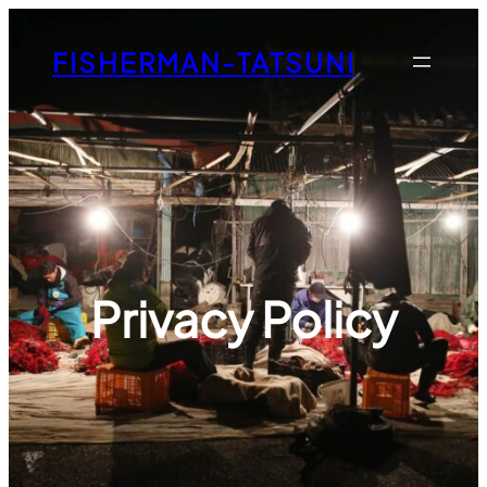
内
容
FISHERMAN-TATSUNI
を
ス
キ
ッ
プ
Privacy Policy