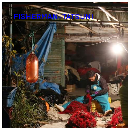
内
容
FISHERMAN-TATSUNI
を
ス
キ
ッ
プ